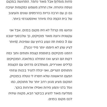
פחות מומלץ) אבל מאוד נחמד. התחושה במקום 
נעימה ונינוחה. אדן החלון משמש כמקומות ישיבה 
גם כן עם הרבה כריות בהדפסים שונים והעיצוב 
של בית הקפה כולו מיוחד ואינסטגרמי ביותר.
ונחשו מה קרה? לא היה מקום בפנים. אבל אני 
עקשנית ורוצה מאוד פנקייקים, כך שלבסוף ישבנו 
עם 3 כוסות תה נענע בחוץ עם שמיכות. (מיותר 
לציין שהן לא חיממו יותר מידי נכון?).
הזמנו פנקייקים בתוספת קצפת ותותים ותוך כמה 
דקות הם הגיעו ואז התחלנו במלאכה. הפנקייקים 
קלילים ואוורירים, משתלבים מדהים עם הקצפת 
והתותים הטריים, ואני יכולה להגיד בכנות שזוהי 
הפעם הראשונה שלא חסרה לי נוטלה בפנקייק.
המקום מציע מגוון רחב יותר של מתוקים, כמו 
וופל בלגי והמון פירות ואפילו ארוחות בוקר. 
ממליצה מאוד להגיע בביקור הבא, מקווה שיהיה 
לכם מקום בפנים.