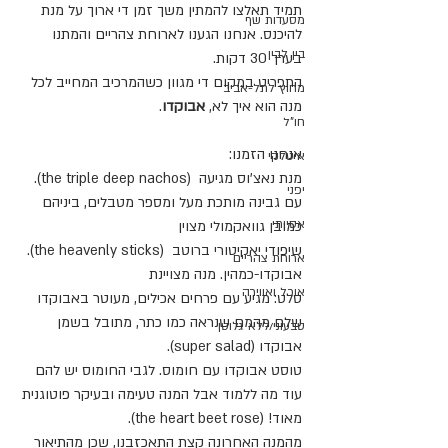
תמיד תאלצו להמתין משך זמן די ארוך על מנת 
מסעדות שף
להיכנס. אנחנו הגענו לארוחת צהריים והמתנו 
בין לבין
בערך 30 דקות.
התפריט במקום די מגוון כשהמרכיב המחייב לכל 
מחוץ לתל-אביב
מנה הוא איך לא, 
אבוקדו
.
חו"ל
אנחנו הזמנו:  
איטלקי
 .(the triple deep nachos) מנת נאצ'וס מגיעה 
יפני
עם גבינה מותכת מעל ומספר מטבלים, ביניהם 
אסייתי
כמובן גוואקמולי מצוין
.(the heavenly sticks) שיפודי יאקיטורי ברוטב 
ארוחת צהריים
אבוקדו-כמהין. מנה מצויינת
אוכל ואווירה
סלט: מגיע עם פרחים אכילים, מעוטר באבוקדו 
שלם מהמם שנראה כמו כתר, מתובל בשמן 
טבעוני/ללא גלוטן
אבוקדו (super salad).
טוסט אבוקדו עם חומוס. לגבי החומוס יש להם 
עוד מה ללמוד אבל המנה טעימה ובעיקר פוטוגנית 
מאוד! (the heart beet rose).
מהמנה האחרונה קצת התאכזבנו, שכן מהתיאור 