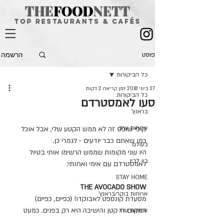
THE
FOOD
NETT
top restaurants & CAFÉS
הרשמה
פוסט
כל הביקורות
27 ביוני 2018
זמן קריאה 2 דקות
כל הביקורות
סעו לאמסטרדם
בראנץ'
ארוחות ערב
קופי שופס זה לא ממש הקטע שלי, אבל אוכל 
כמו שאתם כבר יודעים - לגמרי כן. 
בעולם
היו שני מקומות שממש הרשימו אותי בטיול 
בין לבין
לאמסטרדם עם אימי ואחותי:
STAY HOME
THE AVOCADO SHOW
ארוחות בוקר/בראנץ'
מסעדת קונספט לאבוקדו! (כפיים, כפיים)
המקום די קטן והישיבה היא רק בפנים. כמעט 
ארוחות ערב