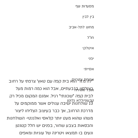
מסעדות שף
בין לבין
מחוץ לתל-אביב
חו"ל
איטלקי
יפני
אסייתי
ארוחת צהריים
"לה מזו" הוא בית קפה עם טאץ' צרפתי על רחוב 
כצנלסון בגבעתיים, אבל הוא כמה רמות מעל 
אוכל ואווירה
לבית קפה "שכונתי" רגיל. אמנם המקום מכיל רק 
טבעוני/ללא גלוטן
13 שולחנות ישיבה עגולים אשר ממוקמים על 
מדרכת הרחוב, אך כבר בעיצוב הצליחו ליצור 
משהו שהוא מעט יותר קלאסי ואלגנטי- השולחנות 
והכסאות בצבע שחור, בפנים יש חלל קטנטן 
ונעים בו תמצאו ויטרינה של עוגיות ומאפים 