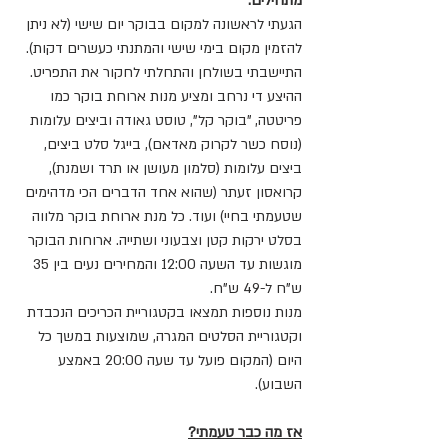
מתחילים:
הגעתי לראשונה למקום בבוקר יום שישי (לא ניתן 
להזמין מקום בימי שישי והמתנתי כעשרים דקות).
התיישבתי בשולחן והתחלתי לחקור את התפריט. 
ההיצע די נרחב ומציע מנות ארוחת בוקר כמו 
פריטטה, "בוקר קל", טוסט גאודה וביצים עלומות 
(נוסח כשר לקרוק מאדאם), בייגל סלט ביצים, 
ביצים עלומות (סלמון מעושן או תרד ושמנת), 
קרואסון זעתר (שהוא אחד הדברים הכי מדהימים 
שטעמתי בחיי) ועוד. כל מנת ארוחת בוקר מלווה 
בסלט ירקות קטן וצבעוני ושתייה. ארוחות הבוקר 
מוגשות עד השעה 12:00 והמחירים נעים בין 35 
ש"ח ל-49 ש"ח.
מנות נוספות תמצאו בקטגוריית הכריכים הנכבדת 
וקטגוריית הסלטים המגרה, שמוצעות במשך כל 
היום (המקום פועל עד שעה 20:00 באמצע 
השבוע).
אז מה כבר טעמתי?