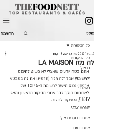
THE
FOOD
NETT
top restaurants & CAFÉS
הרשמה
פוסט
כל הביקורות
14 בינו׳ 2019
זמן קריאה 3 דקות
כל הביקורות
לה מזו LA MAISON
בראנץ'
אתם בטח יודעים שאצלי לא פשוט להיכנס 
ארוחות ערב
לרשימה, אבל "לה מזו" (תדמיינו את זה במבטא 
צרפתי) נכנס היישר לרשימת ה-TOP 5 שלי 
בעולם
לארוחות בוקר כבר אחרי הביקור הראשון ומאז 
בין לבין
כמובן, הספקתי לחזור.
STAY HOME
ארוחות בוקר/בראנץ'
ארוחות ערב