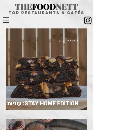
THE
FOOD
NETT
top restaurants & CAFÉS
5 באפר׳ 2020
STAY HOME EDITION: עוגיות
דאבל שוקולד פאקינג צ'יט!