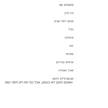
מסעדות שף
בין לבין
מחוץ לתל-אביב
חו"ל
איטלקי
יפני
אסייתי
ארוחת צהריים
אוכל ואווירה
טבעוני/ללא גלוטן
ואמנם היקב לא בצפון, אבל נוף יפה לא חסר כאן!