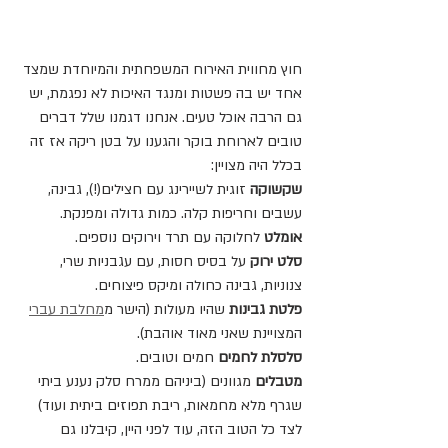
חוץ מחווית האירוח המשפחתית והמיוחדת שמצד 
אחד יש בה פשטות ומנגד האיכות לא נפגמת, יש 
גם הרבה אוכל טעים. אנחנו דגמנו שלל דברים 
טובים לארוחת בוקר והגענו על בטן ריקה אז זה 
בכלל היה מצויין:
שקשוקה 
זוגית לשיירינג עם חצילים(!), גבינה, 
עשבים וחריפות קלה. כמות גדולה ומפנקת.
אומלט
 לחלוקה עם תרד וירוקים נוספים.
סלט ירוק
 על בסיס חסות, עם עגבניות שרי, 
צנוניות, גבינה כחולה ומיקס פיצוחים.
פלטת גבינות 
שהיו מעולות (הישר מ
מחלבת עברי
המצויינת שאני מאוד אוהבת).
סלסלת לחמים 
חמים וטובים.
מטבלים 
מגוונים (ביניהם ממרח סלק נענע ביתי 
שגרף מלא מחמאות, ריבת תפוזים ביתית ועוד)
לצד כל הטוב הזה, עוד לפני היין, קיבלנו גם 