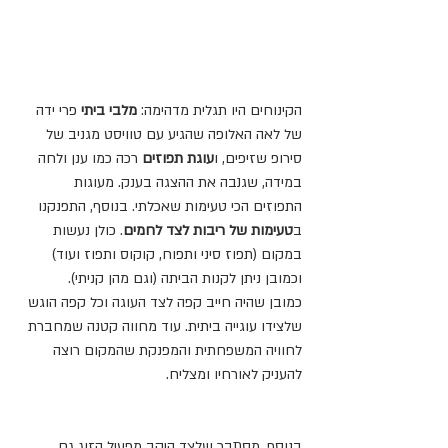
הקינוחים היו תגלית מדהימה:
 מלבי ביתי
 פרי ידה 
של לאה האלופה שהגיע עם טוויסט מגניב של 
סירופ שזיפים, ו
עוגת תפוזים 
רכה כמו ענן ולחה 
במידה, שגנבה את ההצגה בענק. מעוגות 
התפוזים הכי טעימות שאכלתי. בנוסף, התפנקנו 
ב
טעימות של ריבות לצד לחמים
.
כולן נעשות 
במקום (תפוז סיני ותפוח, קוקוס ותפוז ועוד) 
וכמובן ניתן לקנות הביתה (וגם מהן קניתי).
כמובן שהיה חייב קפה לצד העוגה וכל קפה הוגש 
שלצידו עוגייה ביתית. עוד מחווה קטנה שמחברת 
לחוויה המשפחתית והמפנקת שהמקום רוצה 
להעניק לאורחיו ומצליח.
בנוסף, מסתבר שלצד היקב מפעיל הזוג גם 