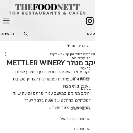
THE
FOOD
NETT
top restaurants & CAFÉS
הרשמה
פוסט
כל הביקורות
30 בדצמ׳ 2019
זמן קריאה 2 דקות
כל הביקורות
יקב מטלר METTLER WINERY
בראנץ'
יקב מטלר הוא יקב בוטיק קטן שמציע אירוח 
ארוחות ערב
באווירה משפחתית ופסטורלית לצד יין משובח 
ואוכל ביתי מצוין!
בעולם
היקב ממוקם במושב עגור, מרחק נסיעה שווה 
בין לבין
ומשתלם בהחלט של שעה בלבד לערך 
מתל-אביב ואזור השרון.
STAY HOME
ארוחות בוקר/בראנץ'
ארוחות ערב